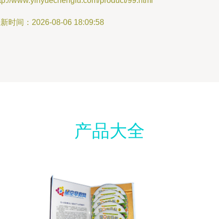
tp://www.yinyuechengfu.com/product/99.html
新时间：2026-08-06 18:09:58
产品大全