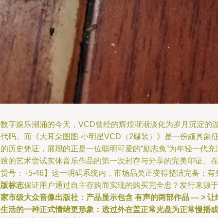
在数字娱乐潮涌的今天，VCD曾经的辉煌渐渐淡化为岁月沉淀的
代码。而《大耳朵图图-小明星VCD（2碟装）》是一份颇具象
性的历史凭证，展现的正是一位聪明可爱的“励志兔”为年轻一代充
趣致的艺术尝试实体音乐作品的第一次封存与分享的完美印证。
货号：+5-46】这一明码系统内，市场品类正变得整洁完备；有
正版标志
保证用户通过自主存购而实现的购买完全忠？发行来源
家市级大众音像出版社：产品显示包含 有声的两部作品 — > 让
读生活的一种正式情绪更形象：透过外在盖正常光盘为正常慢播