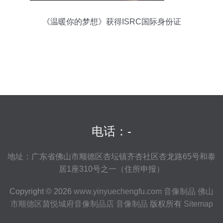
《温暖你的梦想》获得ISRC国际身份证
电话：-
地址：广东省佛山市顺德区杏坛镇齐杏社区杏龙路65号和泰
居1座310号之一（住所申报）
Copyright © 2026
www.yinyuechengfu.com
音像制品
佛山
市顺德区茵悦城府音像制品店
音像制品
版权所有
Sitemap