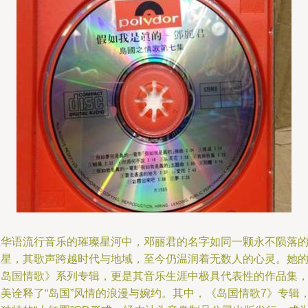
在华语流行音乐的璀璨星河中，邓丽君的名字如同一颗永不陨落
恒星，其歌声跨越时代与地域，至今仍温润着无数人的心灵。她
《岛国情歌》系列专辑，更是其音乐生涯中极具代表性的作品集
完美诠释了“岛国”风情的浪漫与婉约。其中，《岛国情歌7》专辑